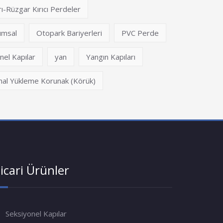
ı-Rüzgar Kırıcı Perdeler
umsal
Otopark Bariyerleri
PVC Perde
nel Kapılar
yan
Yangın Kapıları
mal Yükleme Korunak (Körük)
icari Ürünler
Seksiyonel Kapılar